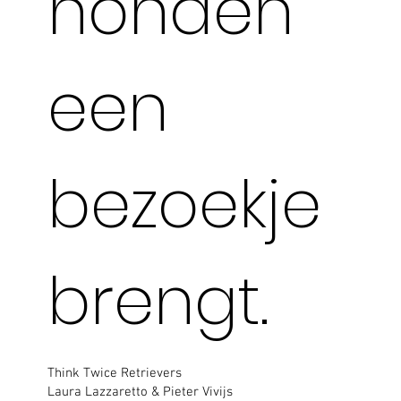
honden
een
bezoekje
brengt.
Think Twice Retrievers
Laura Lazzaretto & Pieter Vivijs